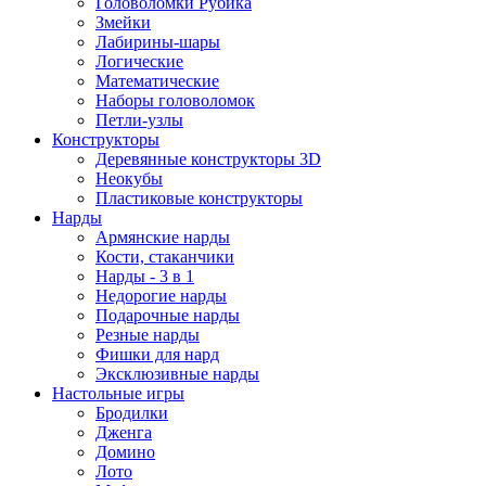
Головоломки Рубика
Змейки
Лабирины-шары
Логические
Математические
Наборы головоломок
Петли-узлы
Конструкторы
Деревянные конструкторы 3D
Неокубы
Пластиковые конструкторы
Нарды
Армянские нарды
Кости, стаканчики
Нарды - 3 в 1
Недорогие нарды
Подарочные нарды
Резные нарды
Фишки для нард
Эксклюзивные нарды
Настольные игры
Бродилки
Дженга
Домино
Лото