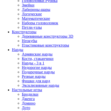
Головоломки Рубика
Змейки
Лабирины-шары
Логические
Математические
Наборы головоломок
Петли-узлы
Конструкторы
Деревянные конструкторы 3D
Неокубы
Пластиковые конструкторы
Нарды
Армянские нарды
Кости, стаканчики
Нарды - 3 в 1
Недорогие нарды
Подарочные нарды
Резные нарды
Фишки для нард
Эксклюзивные нарды
Настольные игры
Бродилки
Дженга
Домино
Лото