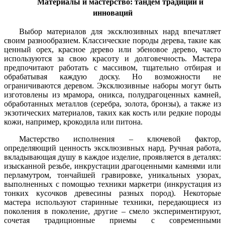
Материалы и мастерство: тандем традиций и
инноваций
Выбор материалов для эксклюзивных нард впечатляет
своим разнообразием. Классические породы дерева, такие как
ценный орех, красное дерево или эбеновое дерево, часто
используются за свою красоту и долговечность. Мастера
предпочитают работать с массивом, тщательно отбирая и
обрабатывая каждую доску. Но возможности не
ограничиваются деревом. Эксклюзивные наборы могут быть
изготовлены из мрамора, оникса, полудрагоценных камней,
обработанных металлов (серебра, золота, бронзы), а также из
экзотических материалов, таких как кость или редкие породы
кожи, например, крокодила или питона.
Мастерство исполнения – ключевой фактор,
определяющий ценность эксклюзивных нард. Ручная работа,
вкладывающая душу в каждое изделие, проявляется в деталях:
изысканной резьбе, инкрустации драгоценными камнями или
перламутром, тончайшей гравировке, уникальных узорах,
выполненных с помощью техники маркетри (инкрустация из
тонких кусочков древесины разных пород). Некоторые
мастера используют старинные техники, передающиеся из
поколения в поколение, другие – смело экспериментируют,
сочетая традиционные приемы с современными