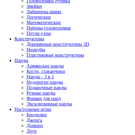
Головоломки Рубика
Змейки
Лабирины-шары
Логические
Математические
Наборы головоломок
Петли-узлы
Конструкторы
Деревянные конструкторы 3D
Неокубы
Пластиковые конструкторы
Нарды
Армянские нарды
Кости, стаканчики
Нарды - 3 в 1
Недорогие нарды
Подарочные нарды
Резные нарды
Фишки для нард
Эксклюзивные нарды
Настольные игры
Бродилки
Дженга
Домино
Лото