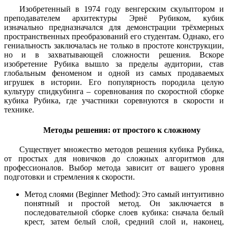
Изобретенный в 1974 году венгерским скульптором и
преподавателем архитектуры Эрнё Рубиком, кубик
изначально предназначался для демонстрации трёхмерных
пространственных преобразований его студентам. Однако, его
гениальность заключалась не только в простоте конструкции,
но и в захватывающей сложности решения. Вскоре
изобретение Рубика вышло за пределы аудитории, став
глобальным феноменом и одной из самых продаваемых
игрушек в истории. Его популярность породила целую
культуру спидкубинга – соревнования по скоростной сборке
кубика Рубика, где участники соревнуются в скорости и
технике.
Методы решения: от простого к сложному
Существует множество методов решения кубика Рубика,
от простых для новичков до сложных алгоритмов для
профессионалов. Выбор метода зависит от вашего уровня
подготовки и стремления к скорости.
Метод слоями (Beginner Method): Это самый интуитивно
понятный и простой метод. Он заключается в
последовательной сборке слоев кубика: сначала белый
крест, затем белый слой, средний слой и, наконец,