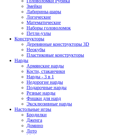
Головоломки Рубика
Змейки
Лабирины-шары
Логические
Математические
Наборы головоломок
Петли-узлы
Конструкторы
Деревянные конструкторы 3D
Неокубы
Пластиковые конструкторы
Нарды
Армянские нарды
Кости, стаканчики
Нарды - 3 в 1
Недорогие нарды
Подарочные нарды
Резные нарды
Фишки для нард
Эксклюзивные нарды
Настольные игры
Бродилки
Дженга
Домино
Лото