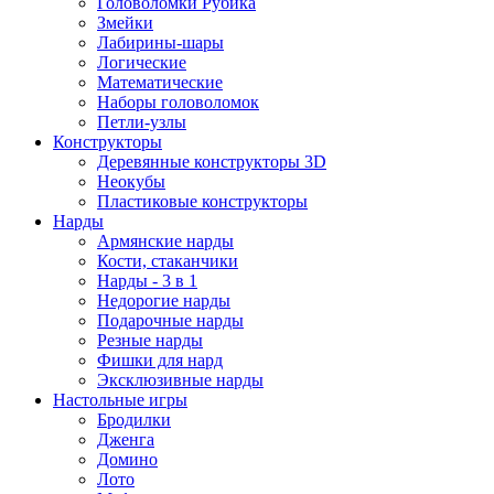
Головоломки Рубика
Змейки
Лабирины-шары
Логические
Математические
Наборы головоломок
Петли-узлы
Конструкторы
Деревянные конструкторы 3D
Неокубы
Пластиковые конструкторы
Нарды
Армянские нарды
Кости, стаканчики
Нарды - 3 в 1
Недорогие нарды
Подарочные нарды
Резные нарды
Фишки для нард
Эксклюзивные нарды
Настольные игры
Бродилки
Дженга
Домино
Лото