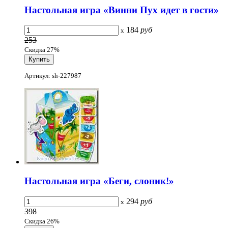
Настольная игра «Винни Пух идет в гости»
184
руб
x
253
Скидка 27%
Артикул: sh-227987
Настольная игра «Беги, слоник!»
294
руб
x
398
Скидка 26%