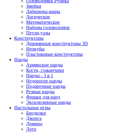
Головоломки Рубика
Змейки
Лабирины-шары
Логические
Математические
Наборы головоломок
Петли-узлы
Конструкторы
Деревянные конструкторы 3D
Неокубы
Пластиковые конструкторы
Нарды
Армянские нарды
Кости, стаканчики
Нарды - 3 в 1
Недорогие нарды
Подарочные нарды
Резные нарды
Фишки для нард
Эксклюзивные нарды
Настольные игры
Бродилки
Дженга
Домино
Лото