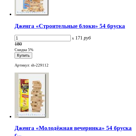
Дженга «Строительные блоки» 54 бруска
171
руб
x
180
Скидка 5%
Артикул: sh-229112
Дженга «Молодёжная вечеринка» 54 бруска
с...