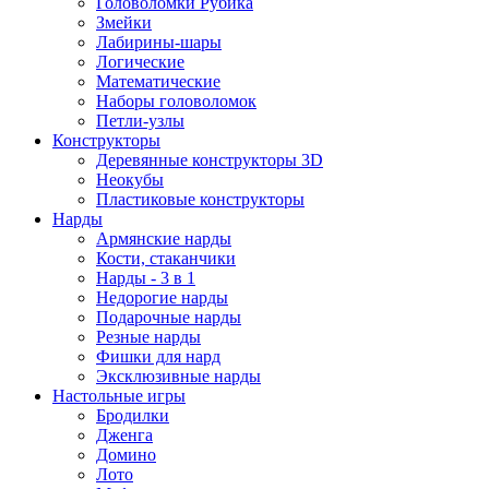
Головоломки Рубика
Змейки
Лабирины-шары
Логические
Математические
Наборы головоломок
Петли-узлы
Конструкторы
Деревянные конструкторы 3D
Неокубы
Пластиковые конструкторы
Нарды
Армянские нарды
Кости, стаканчики
Нарды - 3 в 1
Недорогие нарды
Подарочные нарды
Резные нарды
Фишки для нард
Эксклюзивные нарды
Настольные игры
Бродилки
Дженга
Домино
Лото