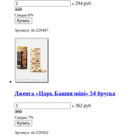
294
руб
x
320
Скидка 8%
Артикул: sh-229487
Дженга «Царь Башня mini» 54 бруска
362
руб
x
390
Скидка 7%
Артикул: sh-229362