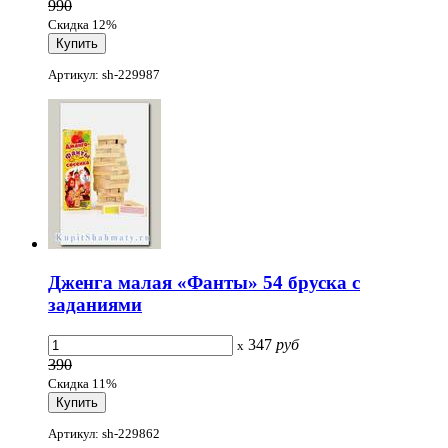
990
Скидка 12%
Артикул: sh-229987
Дженга малая «Фанты» 54 бруска с
заданиями
347
руб
x
390
Скидка 11%
Артикул: sh-229862