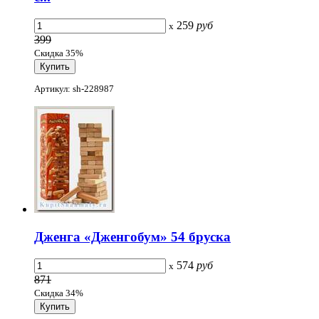
259
руб
x
399
Скидка 35%
Артикул: sh-228987
Дженга «Дженгобум» 54 бруска
574
руб
x
871
Скидка 34%