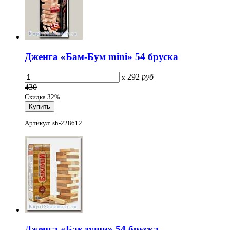
Дженга «Бам-Бум mini» 54 бруска
292
руб
x
430
Скидка 32%
Артикул: sh-228612
Дженга «Баклуши» 54 бруска