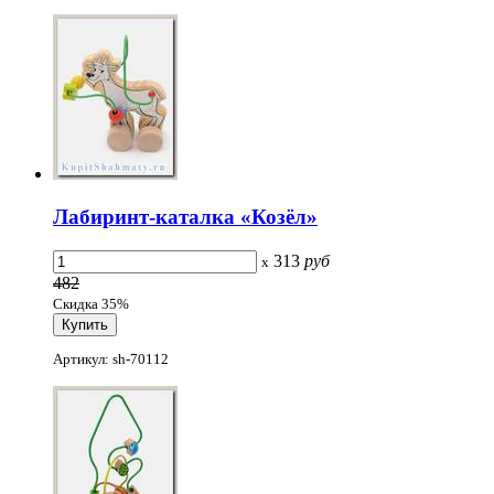
Лабиринт-каталка «Козёл»
313
руб
x
482
Скидка 35%
Артикул: sh-70112