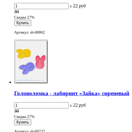
22
руб
x
30
Скидка 27%
Артикул: sh-68862
Головоломка - лабиринт «Зайка» сиреневый
22
руб
x
30
Скидка 27%
Артикул: sh-68737