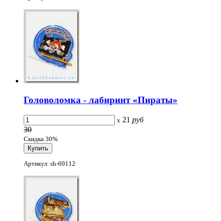
Головоломка - лабиринт «Пираты»
21
руб
x
30
Скидка 30%
Артикул: sh-69112