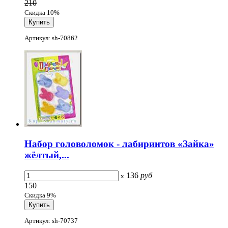
210
Скидка 10%
Артикул: sh-70862
Набор головоломок - лабиринтов «Зайка»
жёлтый,...
136
руб
x
150
Скидка 9%
Артикул: sh-70737