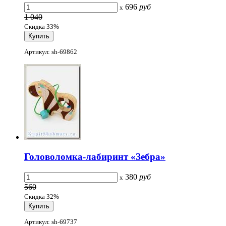
696
руб
x
1 040
Скидка 33%
Артикул: sh-69862
Головоломка-лабиринт «Зебра»
380
руб
x
560
Скидка 32%
Артикул: sh-69737