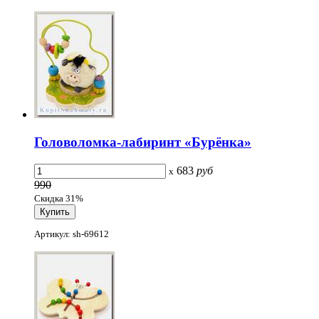
Головоломка-лабиринт «Бурёнка»
683
руб
x
990
Скидка 31%
Артикул: sh-69612