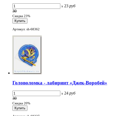
23
руб
x
30
Скидка 23%
Артикул: sh-68362
Головоломка - лабиринт «Джек-Воробей»
24
руб
x
30
Скидка 20%