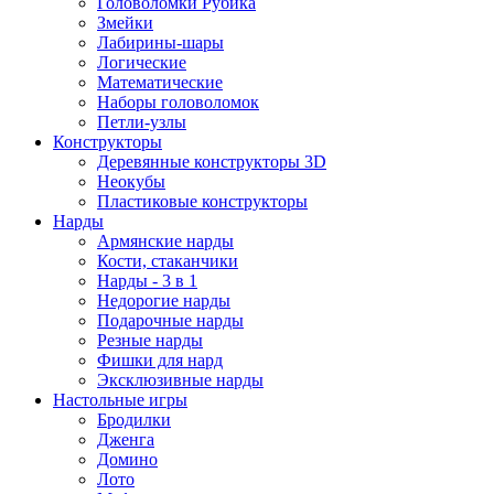
Головоломки Рубика
Змейки
Лабирины-шары
Логические
Математические
Наборы головоломок
Петли-узлы
Конструкторы
Деревянные конструкторы 3D
Неокубы
Пластиковые конструкторы
Нарды
Армянские нарды
Кости, стаканчики
Нарды - 3 в 1
Недорогие нарды
Подарочные нарды
Резные нарды
Фишки для нард
Эксклюзивные нарды
Настольные игры
Бродилки
Дженга
Домино
Лото