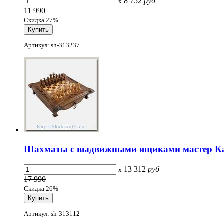
8 752
руб
x
11 990
Скидка 27%
Артикул: sh-313237
Шахматы с выдвижными ящиками мастер Кар
13 312
руб
x
17 990
Скидка 26%
Артикул: sh-313112