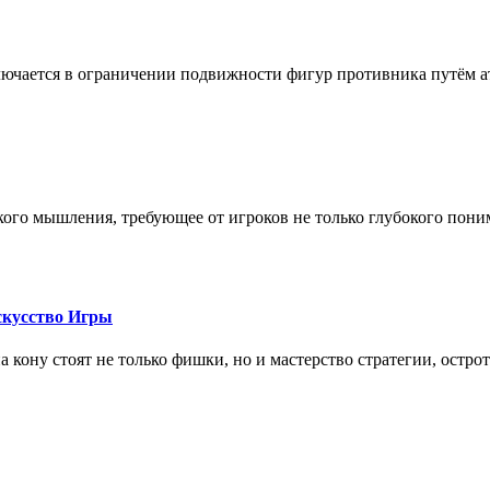
лючается в ограничении подвижности фигур противника путём ат
кого мышления, требующее от игроков не только глубокого пони
скусство Игры
на кону стоят не только фишки, но и мастерство стратегии, остро