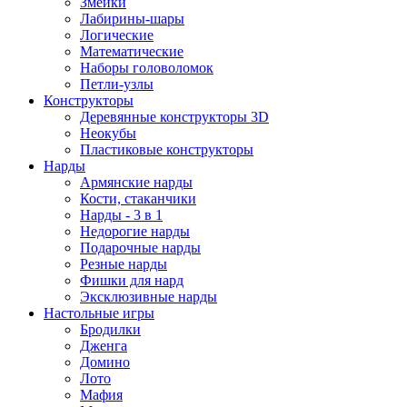
Змейки
Лабирины-шары
Логические
Математические
Наборы головоломок
Петли-узлы
Конструкторы
Деревянные конструкторы 3D
Неокубы
Пластиковые конструкторы
Нарды
Армянские нарды
Кости, стаканчики
Нарды - 3 в 1
Недорогие нарды
Подарочные нарды
Резные нарды
Фишки для нард
Эксклюзивные нарды
Настольные игры
Бродилки
Дженга
Домино
Лото
Мафия