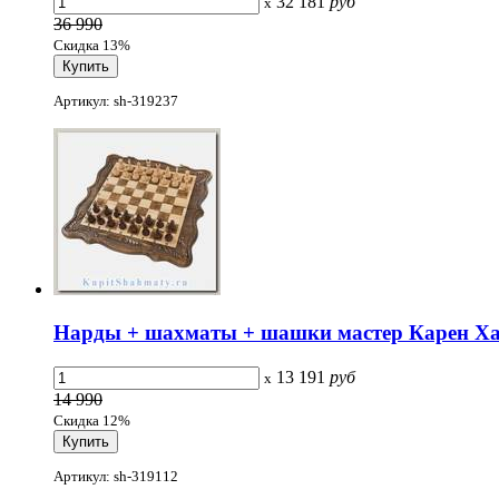
32 181
руб
x
36 990
Скидка 13%
Артикул: sh-319237
Нарды + шахматы + шашки мастер Карен Хал
13 191
руб
x
14 990
Скидка 12%
Артикул: sh-319112