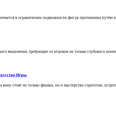
лючается в ограничении подвижности фигур противника путём ат
кого мышления, требующее от игроков не только глубокого пони
скусство Игры
на кону стоят не только фишки, но и мастерство стратегии, остро