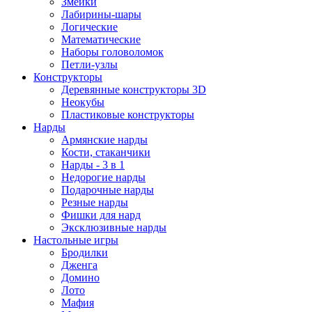
Змейки
Лабирины-шары
Логические
Математические
Наборы головоломок
Петли-узлы
Конструкторы
Деревянные конструкторы 3D
Неокубы
Пластиковые конструкторы
Нарды
Армянские нарды
Кости, стаканчики
Нарды - 3 в 1
Недорогие нарды
Подарочные нарды
Резные нарды
Фишки для нард
Эксклюзивные нарды
Настольные игры
Бродилки
Дженга
Домино
Лото
Мафия