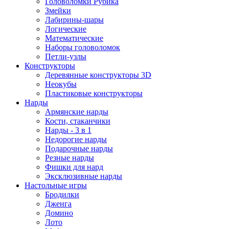
Головоломки Рубика
Змейки
Лабирины-шары
Логические
Математические
Наборы головоломок
Петли-узлы
Конструкторы
Деревянные конструкторы 3D
Неокубы
Пластиковые конструкторы
Нарды
Армянские нарды
Кости, стаканчики
Нарды - 3 в 1
Недорогие нарды
Подарочные нарды
Резные нарды
Фишки для нард
Эксклюзивные нарды
Настольные игры
Бродилки
Дженга
Домино
Лото