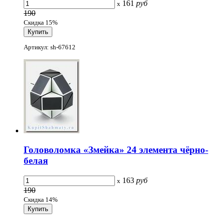
161
руб
x
190
Скидка 15%
Артикул: sh-67612
Головоломка «Змейка» 24 элемента чёрно-
белая
163
руб
x
190
Скидка 14%