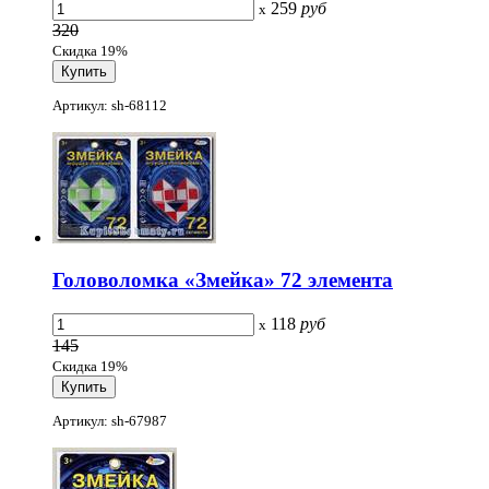
259
руб
x
320
Скидка 19%
Артикул: sh-68112
Головоломка «Змейка» 72 элемента
118
руб
x
145
Скидка 19%
Артикул: sh-67987