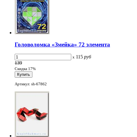
Головоломка «Змейка» 72 элемента
115
руб
x
139
Скидка 17%
Артикул: sh-67862