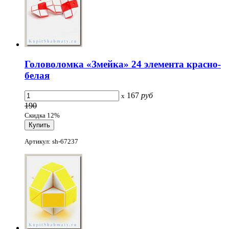
Головоломка «Змейка» 24 элемента красно-
белая
167
руб
x
190
Скидка 12%
Артикул: sh-67237