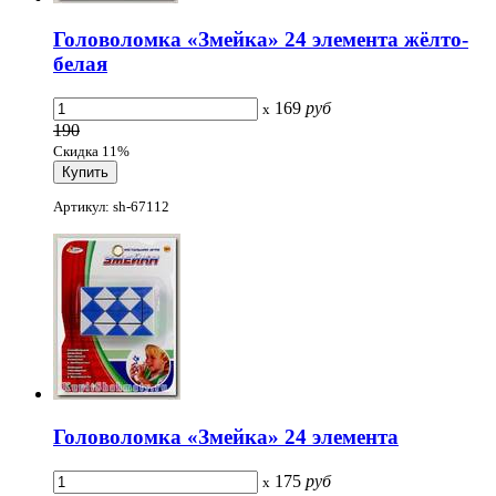
Головоломка «Змейка» 24 элемента жёлто-
белая
169
руб
x
190
Скидка 11%
Артикул: sh-67112
Головоломка «Змейка» 24 элемента
175
руб
x