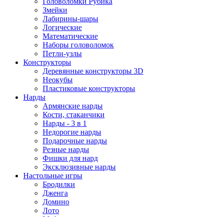
Головоломки Рубика
Змейки
Лабирины-шары
Логические
Математические
Наборы головоломок
Петли-узлы
Конструкторы
Деревянные конструкторы 3D
Неокубы
Пластиковые конструкторы
Нарды
Армянские нарды
Кости, стаканчики
Нарды - 3 в 1
Недорогие нарды
Подарочные нарды
Резные нарды
Фишки для нард
Эксклюзивные нарды
Настольные игры
Бродилки
Дженга
Домино
Лото