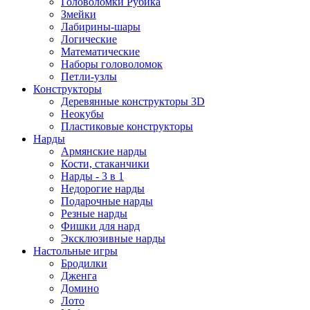
Головоломки Рубика
Змейки
Лабирины-шары
Логические
Математические
Наборы головоломок
Петли-узлы
Конструкторы
Деревянные конструкторы 3D
Неокубы
Пластиковые конструкторы
Нарды
Армянские нарды
Кости, стаканчики
Нарды - 3 в 1
Недорогие нарды
Подарочные нарды
Резные нарды
Фишки для нард
Эксклюзивные нарды
Настольные игры
Бродилки
Дженга
Домино
Лото