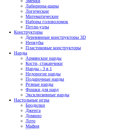
Змейки
Лабирины-шары
Логические
Математические
Наборы головоломок
Петли-узлы
Конструкторы
Деревянные конструкторы 3D
Неокубы
Пластиковые конструкторы
Нарды
Армянские нарды
Кости, стаканчики
Нарды - 3 в 1
Недорогие нарды
Подарочные нарды
Резные нарды
Фишки для нард
Эксклюзивные нарды
Настольные игры
Бродилки
Дженга
Домино
Лото
Мафия