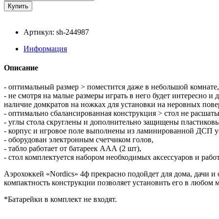
Артикул: sh-244987
Информация
Описание
- оптимальный размер > поместится даже в небольшой комнате,
- не смотря на малые размеры играть в него будет интересно и 
наличие домкратов на ножках для установки на неровных пове
- оптимально сбалансированная конструкция > стол не расшаты
- углы стола скруглены и дополнительно защищены пластиковы
- корпус и игровое поле выполнены из ламинированной ДСП 
- оборудован электронным счетчиком голов,
- табло работает от батареек ААА (2 шт),
- стол комплектуется набором необходимых аксессуаров и работ
Аэрохоккей «Nordics» 4ф прекрасно подойдет для дома, дачи и
компактность конструкции позволяет установить его в любом ме
*Батарейки в комплект не входят.