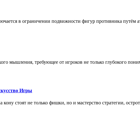
лючается в ограничении подвижности фигур противника путём ат
кого мышления, требующее от игроков не только глубокого пони
скусство Игры
на кону стоят не только фишки, но и мастерство стратегии, остро