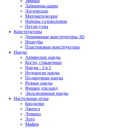
Змейки
Лабирины-шары
Логические
Математические
Наборы головоломок
Петли-узлы
Конструкторы
Деревянные конструкторы 3D
Неокубы
Пластиковые конструкторы
Нарды
Армянские нарды
Кости, стаканчики
Нарды - 3 в 1
Недорогие нарды
Подарочные нарды
Резные нарды
Фишки для нард
Эксклюзивные нарды
Настольные игры
Бродилки
Дженга
Домино
Лото
Мафия