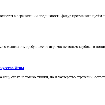
лючается в ограничении подвижности фигур противника путём ат
кого мышления, требующее от игроков не только глубокого пони
скусство Игры
на кону стоят не только фишки, но и мастерство стратегии, остро