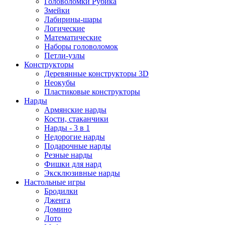
Головоломки Рубика
Змейки
Лабирины-шары
Логические
Математические
Наборы головоломок
Петли-узлы
Конструкторы
Деревянные конструкторы 3D
Неокубы
Пластиковые конструкторы
Нарды
Армянские нарды
Кости, стаканчики
Нарды - 3 в 1
Недорогие нарды
Подарочные нарды
Резные нарды
Фишки для нард
Эксклюзивные нарды
Настольные игры
Бродилки
Дженга
Домино
Лото