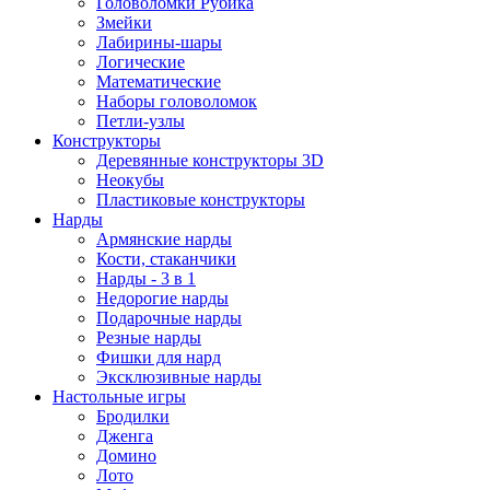
Головоломки Рубика
Змейки
Лабирины-шары
Логические
Математические
Наборы головоломок
Петли-узлы
Конструкторы
Деревянные конструкторы 3D
Неокубы
Пластиковые конструкторы
Нарды
Армянские нарды
Кости, стаканчики
Нарды - 3 в 1
Недорогие нарды
Подарочные нарды
Резные нарды
Фишки для нард
Эксклюзивные нарды
Настольные игры
Бродилки
Дженга
Домино
Лото