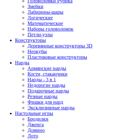
Головоломки Рубика
Змейки
Лабирины-шары
Логические
Математические
Наборы головоломок
Петли-узлы
Конструкторы
Деревянные конструкторы 3D
Неокубы
Пластиковые конструкторы
Нарды
Армянские нарды
Кости, стаканчики
Нарды - 3 в 1
Недорогие нарды
Подарочные нарды
Резные нарды
Фишки для нард
Эксклюзивные нарды
Настольные игры
Бродилки
Дженга
Домино
Лото