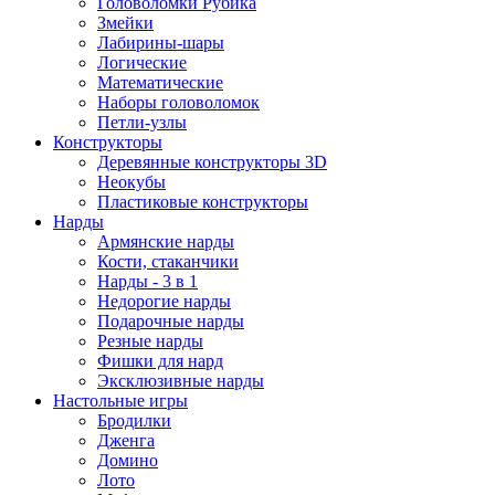
Головоломки Рубика
Змейки
Лабирины-шары
Логические
Математические
Наборы головоломок
Петли-узлы
Конструкторы
Деревянные конструкторы 3D
Неокубы
Пластиковые конструкторы
Нарды
Армянские нарды
Кости, стаканчики
Нарды - 3 в 1
Недорогие нарды
Подарочные нарды
Резные нарды
Фишки для нард
Эксклюзивные нарды
Настольные игры
Бродилки
Дженга
Домино
Лото