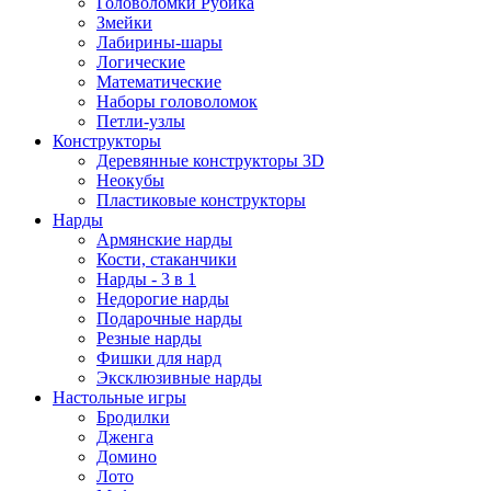
Головоломки Рубика
Змейки
Лабирины-шары
Логические
Математические
Наборы головоломок
Петли-узлы
Конструкторы
Деревянные конструкторы 3D
Неокубы
Пластиковые конструкторы
Нарды
Армянские нарды
Кости, стаканчики
Нарды - 3 в 1
Недорогие нарды
Подарочные нарды
Резные нарды
Фишки для нард
Эксклюзивные нарды
Настольные игры
Бродилки
Дженга
Домино
Лото