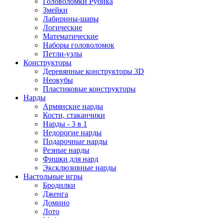
Головоломки Рубика
Змейки
Лабирины-шары
Логические
Математические
Наборы головоломок
Петли-узлы
Конструкторы
Деревянные конструкторы 3D
Неокубы
Пластиковые конструкторы
Нарды
Армянские нарды
Кости, стаканчики
Нарды - 3 в 1
Недорогие нарды
Подарочные нарды
Резные нарды
Фишки для нард
Эксклюзивные нарды
Настольные игры
Бродилки
Дженга
Домино
Лото