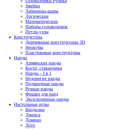
Головоломки Рубика
Змейки
Лабирины-шары
Логические
Математические
Наборы головоломок
Петли-узлы
Конструкторы
Деревянные конструкторы 3D
Неокубы
Пластиковые конструкторы
Нарды
Армянские нарды
Кости, стаканчики
Нарды - 3 в 1
Недорогие нарды
Подарочные нарды
Резные нарды
Фишки для нард
Эксклюзивные нарды
Настольные игры
Бродилки
Дженга
Домино
Лото