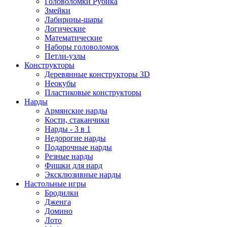
Головоломки Рубика
Змейки
Лабирины-шары
Логические
Математические
Наборы головоломок
Петли-узлы
Конструкторы
Деревянные конструкторы 3D
Неокубы
Пластиковые конструкторы
Нарды
Армянские нарды
Кости, стаканчики
Нарды - 3 в 1
Недорогие нарды
Подарочные нарды
Резные нарды
Фишки для нард
Эксклюзивные нарды
Настольные игры
Бродилки
Дженга
Домино
Лото