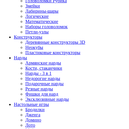
Головоломки Рубика
Змейки
Лабирины-шары
Логические
Математические
Наборы головоломок
Петли-узлы
Конструкторы
Деревянные конструкторы 3D
Неокубы
Пластиковые конструкторы
Нарды
Армянские нарды
Кости, стаканчики
Нарды - 3 в 1
Недорогие нарды
Подарочные нарды
Резные нарды
Фишки для нард
Эксклюзивные нарды
Настольные игры
Бродилки
Дженга
Домино
Лото