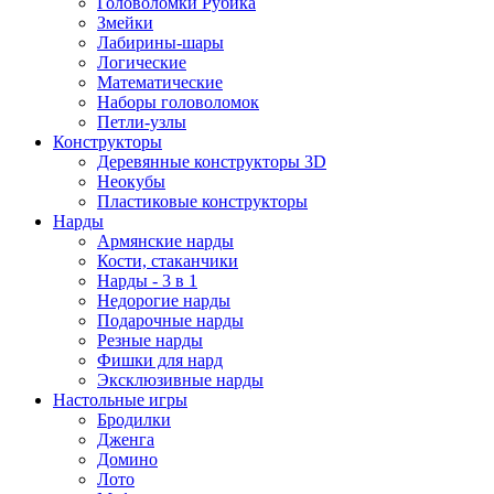
Головоломки Рубика
Змейки
Лабирины-шары
Логические
Математические
Наборы головоломок
Петли-узлы
Конструкторы
Деревянные конструкторы 3D
Неокубы
Пластиковые конструкторы
Нарды
Армянские нарды
Кости, стаканчики
Нарды - 3 в 1
Недорогие нарды
Подарочные нарды
Резные нарды
Фишки для нард
Эксклюзивные нарды
Настольные игры
Бродилки
Дженга
Домино
Лото