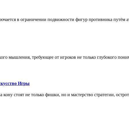
лючается в ограничении подвижности фигур противника путём ат
кого мышления, требующее от игроков не только глубокого пони
скусство Игры
на кону стоят не только фишки, но и мастерство стратегии, остро