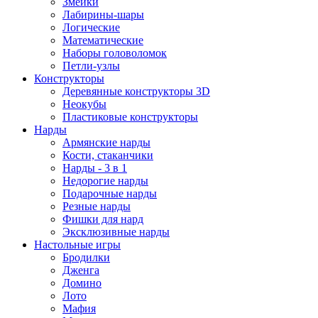
Змейки
Лабирины-шары
Логические
Математические
Наборы головоломок
Петли-узлы
Конструкторы
Деревянные конструкторы 3D
Неокубы
Пластиковые конструкторы
Нарды
Армянские нарды
Кости, стаканчики
Нарды - 3 в 1
Недорогие нарды
Подарочные нарды
Резные нарды
Фишки для нард
Эксклюзивные нарды
Настольные игры
Бродилки
Дженга
Домино
Лото
Мафия