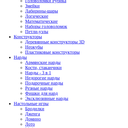
Головоломки Рубика
Змейки
Лабирины-шары
Логические
Математические
Наборы головоломок
Петли-узлы
Конструкторы
Деревянные конструкторы 3D
Неокубы
Пластиковые конструкторы
Нарды
Армянские нарды
Кости, стаканчики
Нарды - 3 в 1
Недорогие нарды
Подарочные нарды
Резные нарды
Фишки для нард
Эксклюзивные нарды
Настольные игры
Бродилки
Дженга
Домино
Лото