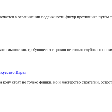
лючается в ограничении подвижности фигур противника путём ат
кого мышления, требующее от игроков не только глубокого пони
скусство Игры
на кону стоят не только фишки, но и мастерство стратегии, остро