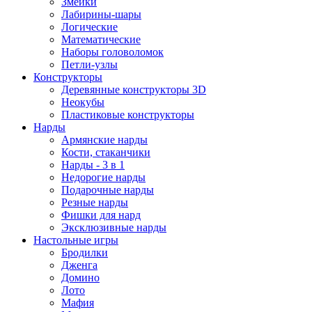
Змейки
Лабирины-шары
Логические
Математические
Наборы головоломок
Петли-узлы
Конструкторы
Деревянные конструкторы 3D
Неокубы
Пластиковые конструкторы
Нарды
Армянские нарды
Кости, стаканчики
Нарды - 3 в 1
Недорогие нарды
Подарочные нарды
Резные нарды
Фишки для нард
Эксклюзивные нарды
Настольные игры
Бродилки
Дженга
Домино
Лото
Мафия