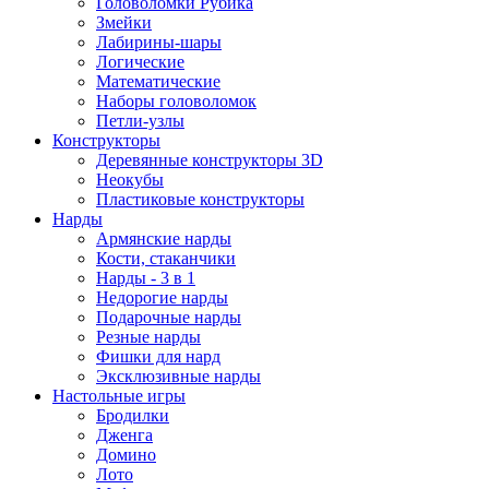
Головоломки Рубика
Змейки
Лабирины-шары
Логические
Математические
Наборы головоломок
Петли-узлы
Конструкторы
Деревянные конструкторы 3D
Неокубы
Пластиковые конструкторы
Нарды
Армянские нарды
Кости, стаканчики
Нарды - 3 в 1
Недорогие нарды
Подарочные нарды
Резные нарды
Фишки для нард
Эксклюзивные нарды
Настольные игры
Бродилки
Дженга
Домино
Лото