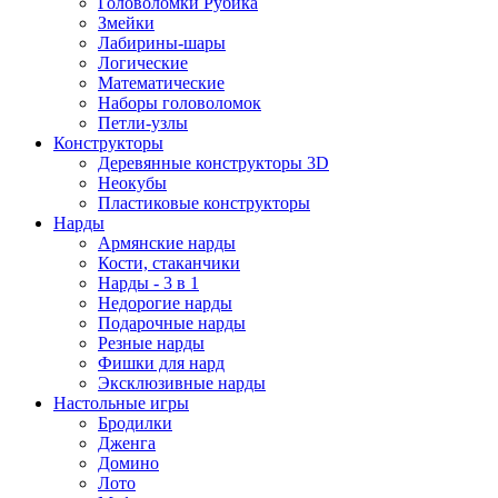
Головоломки Рубика
Змейки
Лабирины-шары
Логические
Математические
Наборы головоломок
Петли-узлы
Конструкторы
Деревянные конструкторы 3D
Неокубы
Пластиковые конструкторы
Нарды
Армянские нарды
Кости, стаканчики
Нарды - 3 в 1
Недорогие нарды
Подарочные нарды
Резные нарды
Фишки для нард
Эксклюзивные нарды
Настольные игры
Бродилки
Дженга
Домино
Лото