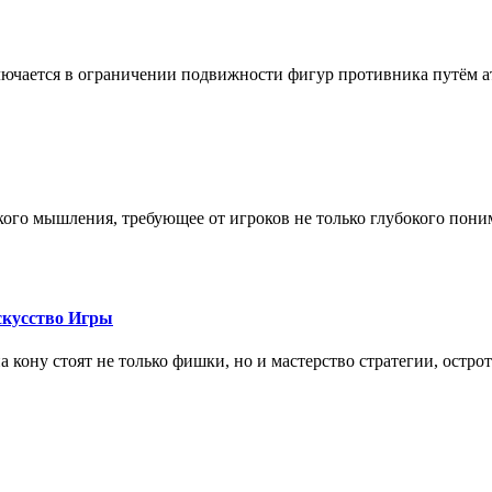
лючается в ограничении подвижности фигур противника путём ат
кого мышления, требующее от игроков не только глубокого пони
скусство Игры
на кону стоят не только фишки, но и мастерство стратегии, остро