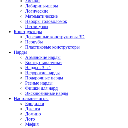
Змейки
Лабирины-шары
Логические
Математические
Наборы головоломок
Петли-узлы
Конструкторы
Деревянные конструкторы 3D
Неокубы
Пластиковые конструкторы
Нарды
Армянские нарды
Кости, стаканчики
Нарды - 3 в 1
Недорогие нарды
Подарочные нарды
Резные нарды
Фишки для нард
Эксклюзивные нарды
Настольные игры
Бродилки
Дженга
Домино
Лото
Мафия