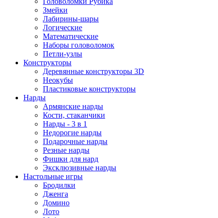
Головоломки Рубика
Змейки
Лабирины-шары
Логические
Математические
Наборы головоломок
Петли-узлы
Конструкторы
Деревянные конструкторы 3D
Неокубы
Пластиковые конструкторы
Нарды
Армянские нарды
Кости, стаканчики
Нарды - 3 в 1
Недорогие нарды
Подарочные нарды
Резные нарды
Фишки для нард
Эксклюзивные нарды
Настольные игры
Бродилки
Дженга
Домино
Лото