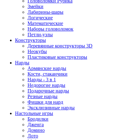
Головоломки Рубика
Змейки
Лабирины-шары
Логические
Математические
Наборы головоломок
Петли-узлы
Конструкторы
Деревянные конструкторы 3D
Неокубы
Пластиковые конструкторы
Нарды
Армянские нарды
Кости, стаканчики
Нарды - 3 в 1
Недорогие нарды
Подарочные нарды
Резные нарды
Фишки для нард
Эксклюзивные нарды
Настольные игры
Бродилки
Дженга
Домино
Лото