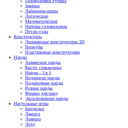
Головоломки Рубика
Змейки
Лабирины-шары
Логические
Математические
Наборы головоломок
Петли-узлы
Конструкторы
Деревянные конструкторы 3D
Неокубы
Пластиковые конструкторы
Нарды
Армянские нарды
Кости, стаканчики
Нарды - 3 в 1
Недорогие нарды
Подарочные нарды
Резные нарды
Фишки для нард
Эксклюзивные нарды
Настольные игры
Бродилки
Дженга
Домино
Лото