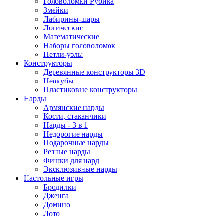
Головоломки Рубика
Змейки
Лабирины-шары
Логические
Математические
Наборы головоломок
Петли-узлы
Конструкторы
Деревянные конструкторы 3D
Неокубы
Пластиковые конструкторы
Нарды
Армянские нарды
Кости, стаканчики
Нарды - 3 в 1
Недорогие нарды
Подарочные нарды
Резные нарды
Фишки для нард
Эксклюзивные нарды
Настольные игры
Бродилки
Дженга
Домино
Лото