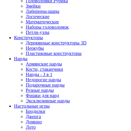
Головоломки Рубика
Змейки
Лабирины-шары
Логические
Математические
Наборы головоломок
Петли-узлы
Конструкторы
Деревянные конструкторы 3D
Неокубы
Пластиковые конструкторы
Нарды
Армянские нарды
Кости, стаканчики
Нарды - 3 в 1
Недорогие нарды
Подарочные нарды
Резные нарды
Фишки для нард
Эксклюзивные нарды
Настольные игры
Бродилки
Дженга
Домино
Лото