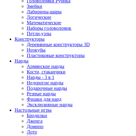
Головоломки Рубика
Змейки
Лабирины-шары
Логические
Математические
Наборы головоломок
Петли-узлы
Конструкторы
Деревянные конструкторы 3D
Неокубы
Пластиковые конструкторы
Нарды
Армянские нарды
Кости, стаканчики
Нарды - 3 в 1
Недорогие нарды
Подарочные нарды
Резные нарды
Фишки для нард
Эксклюзивные нарды
Настольные игры
Бродилки
Дженга
Домино
Лото