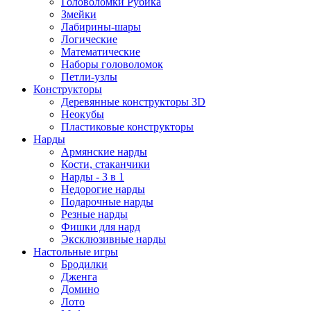
Головоломки Рубика
Змейки
Лабирины-шары
Логические
Математические
Наборы головоломок
Петли-узлы
Конструкторы
Деревянные конструкторы 3D
Неокубы
Пластиковые конструкторы
Нарды
Армянские нарды
Кости, стаканчики
Нарды - 3 в 1
Недорогие нарды
Подарочные нарды
Резные нарды
Фишки для нард
Эксклюзивные нарды
Настольные игры
Бродилки
Дженга
Домино
Лото