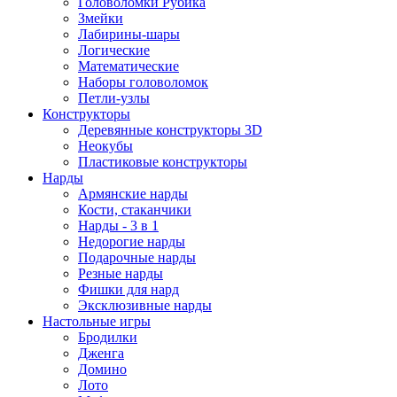
Головоломки Рубика
Змейки
Лабирины-шары
Логические
Математические
Наборы головоломок
Петли-узлы
Конструкторы
Деревянные конструкторы 3D
Неокубы
Пластиковые конструкторы
Нарды
Армянские нарды
Кости, стаканчики
Нарды - 3 в 1
Недорогие нарды
Подарочные нарды
Резные нарды
Фишки для нард
Эксклюзивные нарды
Настольные игры
Бродилки
Дженга
Домино
Лото