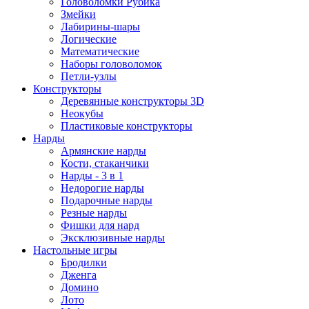
Головоломки Рубика
Змейки
Лабирины-шары
Логические
Математические
Наборы головоломок
Петли-узлы
Конструкторы
Деревянные конструкторы 3D
Неокубы
Пластиковые конструкторы
Нарды
Армянские нарды
Кости, стаканчики
Нарды - 3 в 1
Недорогие нарды
Подарочные нарды
Резные нарды
Фишки для нард
Эксклюзивные нарды
Настольные игры
Бродилки
Дженга
Домино
Лото