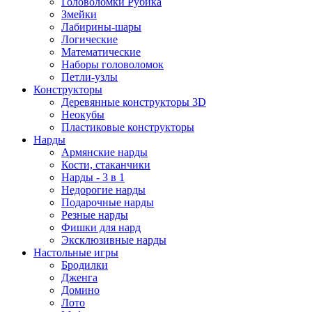
Головоломки Рубика
Змейки
Лабирины-шары
Логические
Математические
Наборы головоломок
Петли-узлы
Конструкторы
Деревянные конструкторы 3D
Неокубы
Пластиковые конструкторы
Нарды
Армянские нарды
Кости, стаканчики
Нарды - 3 в 1
Недорогие нарды
Подарочные нарды
Резные нарды
Фишки для нард
Эксклюзивные нарды
Настольные игры
Бродилки
Дженга
Домино
Лото