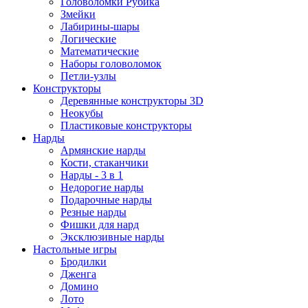
Головоломки Рубика
Змейки
Лабирины-шары
Логические
Математические
Наборы головоломок
Петли-узлы
Конструкторы
Деревянные конструкторы 3D
Неокубы
Пластиковые конструкторы
Нарды
Армянские нарды
Кости, стаканчики
Нарды - 3 в 1
Недорогие нарды
Подарочные нарды
Резные нарды
Фишки для нард
Эксклюзивные нарды
Настольные игры
Бродилки
Дженга
Домино
Лото