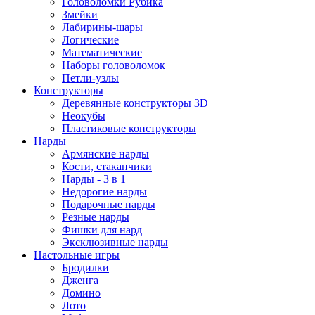
Головоломки Рубика
Змейки
Лабирины-шары
Логические
Математические
Наборы головоломок
Петли-узлы
Конструкторы
Деревянные конструкторы 3D
Неокубы
Пластиковые конструкторы
Нарды
Армянские нарды
Кости, стаканчики
Нарды - 3 в 1
Недорогие нарды
Подарочные нарды
Резные нарды
Фишки для нард
Эксклюзивные нарды
Настольные игры
Бродилки
Дженга
Домино
Лото