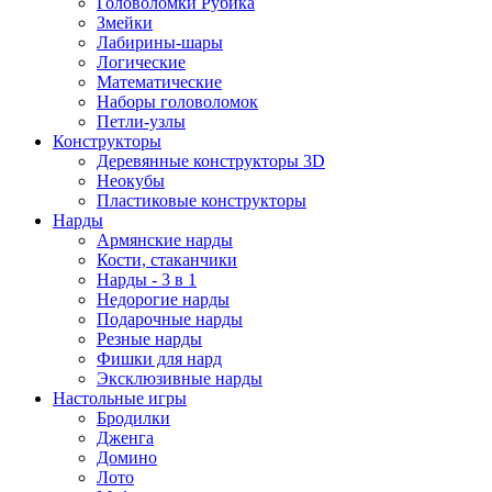
Головоломки Рубика
Змейки
Лабирины-шары
Логические
Математические
Наборы головоломок
Петли-узлы
Конструкторы
Деревянные конструкторы 3D
Неокубы
Пластиковые конструкторы
Нарды
Армянские нарды
Кости, стаканчики
Нарды - 3 в 1
Недорогие нарды
Подарочные нарды
Резные нарды
Фишки для нард
Эксклюзивные нарды
Настольные игры
Бродилки
Дженга
Домино
Лото