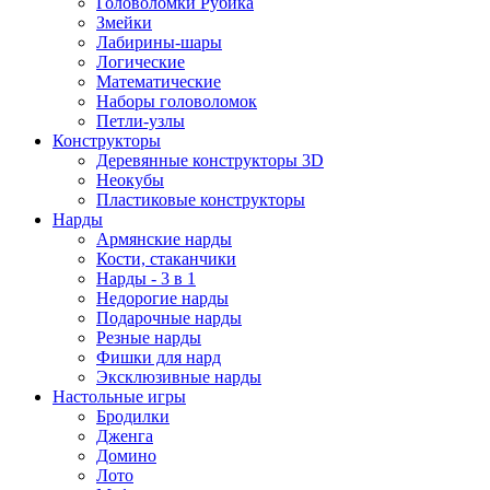
Головоломки Рубика
Змейки
Лабирины-шары
Логические
Математические
Наборы головоломок
Петли-узлы
Конструкторы
Деревянные конструкторы 3D
Неокубы
Пластиковые конструкторы
Нарды
Армянские нарды
Кости, стаканчики
Нарды - 3 в 1
Недорогие нарды
Подарочные нарды
Резные нарды
Фишки для нард
Эксклюзивные нарды
Настольные игры
Бродилки
Дженга
Домино
Лото