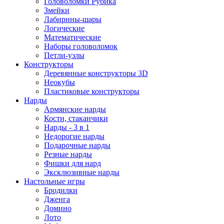
Головоломки Рубика
Змейки
Лабирины-шары
Логические
Математические
Наборы головоломок
Петли-узлы
Конструкторы
Деревянные конструкторы 3D
Неокубы
Пластиковые конструкторы
Нарды
Армянские нарды
Кости, стаканчики
Нарды - 3 в 1
Недорогие нарды
Подарочные нарды
Резные нарды
Фишки для нард
Эксклюзивные нарды
Настольные игры
Бродилки
Дженга
Домино
Лото