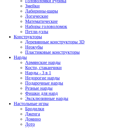
Головоломки Рубика
Змейки
Лабирины-шары
Логические
Математические
Наборы головоломок
Петли-узлы
Конструкторы
Деревянные конструкторы 3D
Неокубы
Пластиковые конструкторы
Нарды
Армянские нарды
Кости, стаканчики
Нарды - 3 в 1
Недорогие нарды
Подарочные нарды
Резные нарды
Фишки для нард
Эксклюзивные нарды
Настольные игры
Бродилки
Дженга
Домино
Лото