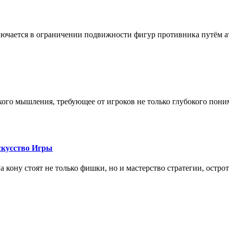
лючается в ограничении подвижности фигур противника путём ат
кого мышления, требующее от игроков не только глубокого пони
скусство Игры
на кону стоят не только фишки, но и мастерство стратегии, остро