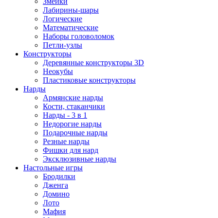
Змейки
Лабирины-шары
Логические
Математические
Наборы головоломок
Петли-узлы
Конструкторы
Деревянные конструкторы 3D
Неокубы
Пластиковые конструкторы
Нарды
Армянские нарды
Кости, стаканчики
Нарды - 3 в 1
Недорогие нарды
Подарочные нарды
Резные нарды
Фишки для нард
Эксклюзивные нарды
Настольные игры
Бродилки
Дженга
Домино
Лото
Мафия