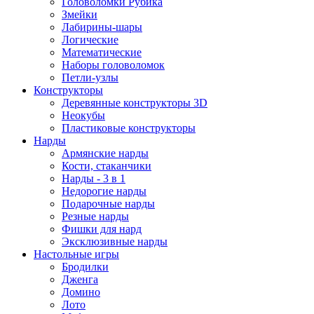
Головоломки Рубика
Змейки
Лабирины-шары
Логические
Математические
Наборы головоломок
Петли-узлы
Конструкторы
Деревянные конструкторы 3D
Неокубы
Пластиковые конструкторы
Нарды
Армянские нарды
Кости, стаканчики
Нарды - 3 в 1
Недорогие нарды
Подарочные нарды
Резные нарды
Фишки для нард
Эксклюзивные нарды
Настольные игры
Бродилки
Дженга
Домино
Лото