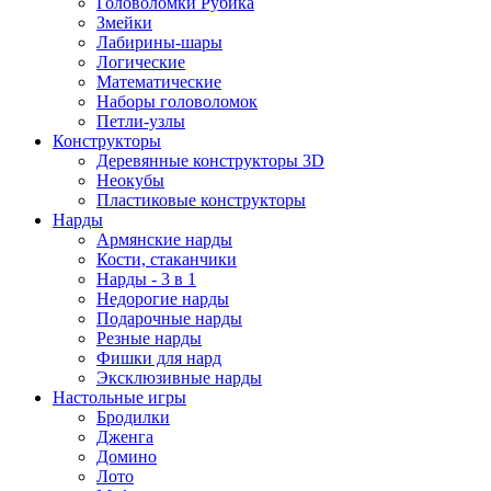
Головоломки Рубика
Змейки
Лабирины-шары
Логические
Математические
Наборы головоломок
Петли-узлы
Конструкторы
Деревянные конструкторы 3D
Неокубы
Пластиковые конструкторы
Нарды
Армянские нарды
Кости, стаканчики
Нарды - 3 в 1
Недорогие нарды
Подарочные нарды
Резные нарды
Фишки для нард
Эксклюзивные нарды
Настольные игры
Бродилки
Дженга
Домино
Лото